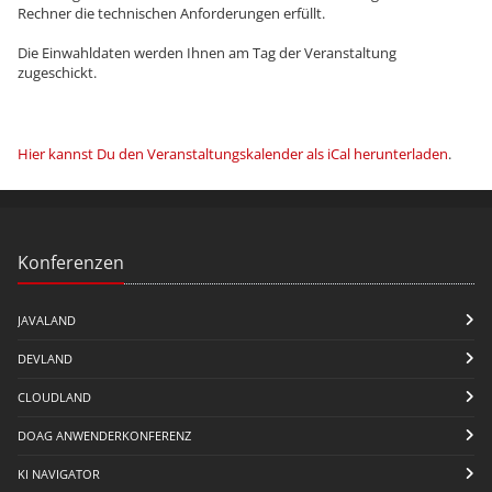
Rechner die technischen Anforderungen erfüllt.
Die Einwahldaten werden Ihnen am Tag der Veranstaltung
zugeschickt.
Hier kannst Du den Veranstaltungskalender als iCal herunterladen
.
Konferenzen
JAVALAND
DEVLAND
CLOUDLAND
DOAG ANWENDERKONFERENZ
KI NAVIGATOR