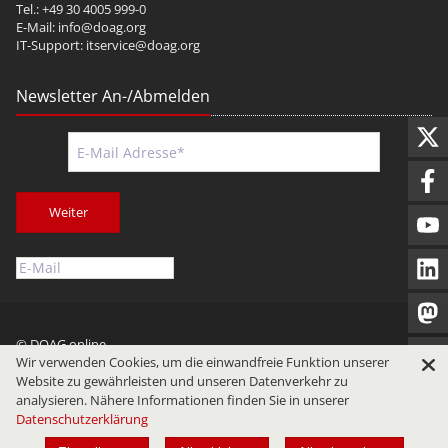
Tel.: +49 30 4005 999-0
E-Mail:
info@doag.org
IT-Support:
itservice@doag.org
Newsletter An-/Abmelden
Weiter
© DOAG online
Wir verwenden Cookies, um die einwandfreie Funktion unserer
Impressum
Datenschutz
Nutzungsbedingungen
Website zu gewährleisten und unseren Datenverkehr zu
analysieren. Nähere Informationen finden Sie in unserer
Datenschutzerklärung