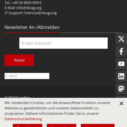
Tel.: +49 30 4005 999-0
E-Mail:
info@doag.org
IT-Support:
itservice@doag.org
Newsletter An-/Abmelden
Weiter
© DOAG online
Wir verwenden Cookies, um die einwandfreie Funktion unserer
Impressum
Datenschutz
Nutzungsbedingungen
Website zu gewährleisten und unseren Datenverkehr zu
analysieren. Nähere Informationen finden Sie in unserer
Datenschutzerklärung