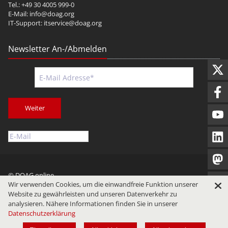
Tel.: +49 30 4005 999-0
E-Mail:
info@doag.org
IT-Support:
itservice@doag.org
Newsletter An-/Abmelden
Weiter
© DOAG online
Wir verwenden Cookies, um die einwandfreie Funktion unserer
Impressum
Datenschutz
Nutzungsbedingungen
Website zu gewährleisten und unseren Datenverkehr zu
analysieren. Nähere Informationen finden Sie in unserer
Datenschutzerklärung