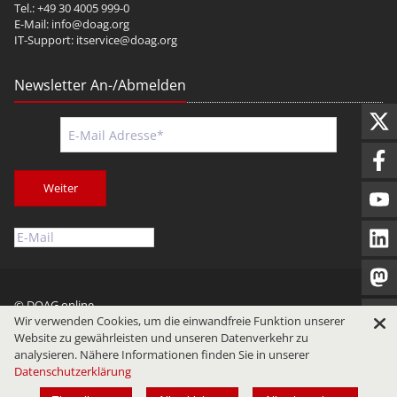
Tel.: +49 30 4005 999-0
E-Mail:
info@doag.org
IT-Support:
itservice@doag.org
Newsletter An-/Abmelden
Weiter
© DOAG online
Wir verwenden Cookies, um die einwandfreie Funktion unserer
Impressum
Datenschutz
Nutzungsbedingungen
Website zu gewährleisten und unseren Datenverkehr zu
analysieren. Nähere Informationen finden Sie in unserer
Datenschutzerklärung