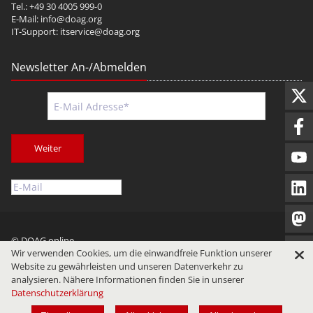
Tel.: +49 30 4005 999-0
E-Mail:
info@doag.org
IT-Support:
itservice@doag.org
Newsletter An-/Abmelden
Weiter
© DOAG online
Wir verwenden Cookies, um die einwandfreie Funktion unserer
Impressum
Datenschutz
Nutzungsbedingungen
Website zu gewährleisten und unseren Datenverkehr zu
analysieren. Nähere Informationen finden Sie in unserer
Datenschutzerklärung