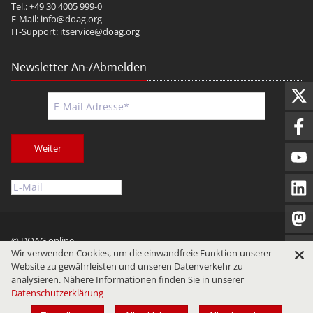
Tel.: +49 30 4005 999-0
E-Mail:
info@doag.org
IT-Support:
itservice@doag.org
Newsletter An-/Abmelden
Weiter
© DOAG online
Wir verwenden Cookies, um die einwandfreie Funktion unserer
Impressum
Datenschutz
Nutzungsbedingungen
Website zu gewährleisten und unseren Datenverkehr zu
analysieren. Nähere Informationen finden Sie in unserer
Datenschutzerklärung