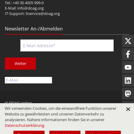
Tel.: +49 30 4005 999-0
E-Mail:
info@doag.org
IT-Support:
itservice@doag.org
Newsletter An-/Abmelden
Weiter
© DOAG online
Wir verwenden Cookies, um die einwandfreie Funktion unserer
Impressum
Datenschutz
Nutzungsbedingungen
Website zu gewährleisten und unseren Datenverkehr zu
analysieren. Nähere Informationen finden Sie in unserer
Datenschutzerklärung