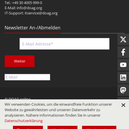
Tel.: +49 30 4005 999-0
E-Mail:
info@doag.org
IT-Support:
itservice@doag.org
Newsletter An-/Abmelden
Weiter
© DOAG online
Wir verwenden Cookies, um die einwandfreie Funktion unserer
Impressum
Datenschutz
Nutzungsbedingungen
Website zu gewährleisten und unseren Datenverkehr zu
analysieren. Nähere Informationen finden Sie in unserer
Datenschutzerklärung