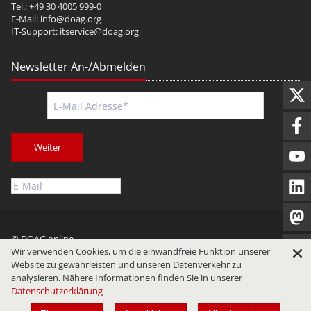
Tel.: +49 30 4005 999-0
E-Mail:
info@doag.org
IT-Support:
itservice@doag.org
Newsletter An-/Abmelden
Weiter
© DOAG online
Wir verwenden Cookies, um die einwandfreie Funktion unserer
Impressum
Datenschutz
Nutzungsbedingungen
Website zu gewährleisten und unseren Datenverkehr zu
analysieren. Nähere Informationen finden Sie in unserer
Datenschutzerklärung