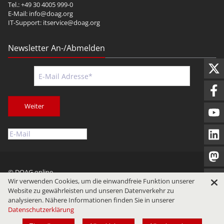
Tel.: +49 30 4005 999-0
E-Mail:
info@doag.org
IT-Support:
itservice@doag.org
Newsletter An-/Abmelden
Weiter
© DOAG online
Wir verwenden Cookies, um die einwandfreie Funktion unserer
Impressum
Datenschutz
Nutzungsbedingungen
Website zu gewährleisten und unseren Datenverkehr zu
analysieren. Nähere Informationen finden Sie in unserer
Datenschutzerklärung