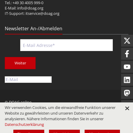
Tel.: +49 30 4005 999-0
E-Mail:
info@doag.org
IT-Support:
itservice@doag.org
Newsletter An-/Abmelden
Weiter
© DOAG online
Wir verwenden Cookies, um die einwandfreie Funktion unserer
Impressum
Datenschutz
Nutzungsbedingungen
Website zu gewährleisten und unseren Datenverkehr zu
analysieren. Nähere Informationen finden Sie in unserer
Datenschutzerklärung