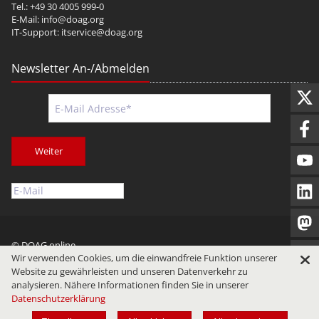
Tel.: +49 30 4005 999-0
E-Mail:
info@doag.org
IT-Support:
itservice@doag.org
Newsletter An-/Abmelden
Weiter
© DOAG online
Wir verwenden Cookies, um die einwandfreie Funktion unserer
Impressum
Datenschutz
Nutzungsbedingungen
Website zu gewährleisten und unseren Datenverkehr zu
analysieren. Nähere Informationen finden Sie in unserer
Datenschutzerklärung