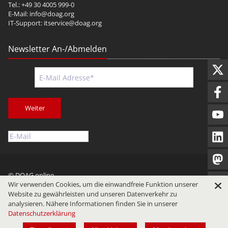
Tel.: +49 30 4005 999-0
E-Mail:
info@doag.org
IT-Support:
itservice@doag.org
Newsletter An-/Abmelden
Weiter
© DOAG online
Wir verwenden Cookies, um die einwandfreie Funktion unserer
Impressum
Datenschutz
Nutzungsbedingungen
Website zu gewährleisten und unseren Datenverkehr zu
analysieren. Nähere Informationen finden Sie in unserer
Datenschutzerklärung