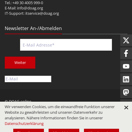
Tel.: +49 30 4005 999-0
E-Mail:
info@doag.org
IT-Support:
itservice@doag.org
Newsletter An-/Abmelden
Weiter
© DOAG online
Wir verwenden Cookies, um die einwandfreie Funktion unserer
Impressum
Datenschutz
Nutzungsbedingungen
Website zu gewährleisten und unseren Datenverkehr zu
analysieren. Nähere Informationen finden Sie in unserer
Datenschutzerklärung