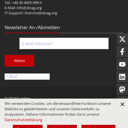
Tel.: +49 30 4005 999-0
E-Mail:
info@doag.org
IT-Support:
itservice@doag.org
Newsletter An-/Abmelden
Weiter
© DOAG online
Wir verwenden Cookies, um die einwandfreie Funktion unserer
Impressum
Datenschutz
Nutzungsbedingungen
Website zu gewährleisten und unseren Datenverkehr zu
analysieren. Nähere Informationen finden Sie in unserer
Datenschutzerklärung