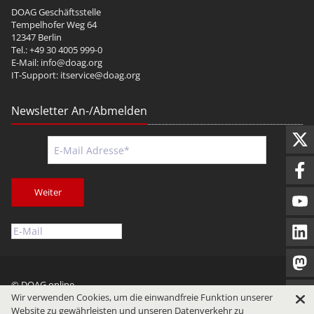
DOAG Geschäftsstelle
Tempelhofer Weg 64
12347 Berlin
Tel.: +49 30 4005 999-0
E-Mail:
info@doag.org
IT-Support:
itservice@doag.org
Newsletter An-/Abmelden
Weiter
© DOAG online
Wir verwenden Cookies, um die einwandfreie Funktion unserer
Impressum
Datenschutz
Nutzungsbedingungen
Website zu gewährleisten und unseren Datenverkehr zu