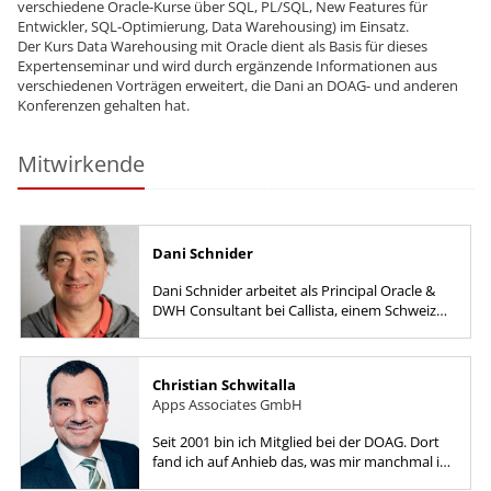
verschiedene Oracle-Kurse über SQL, PL/SQL, New Features für
Entwickler, SQL-Optimierung, Data Warehousing) im Einsatz.
Der Kurs Data Warehousing mit Oracle dient als Basis für dieses
Expertenseminar und wird durch ergänzende Informationen aus
verschiedenen Vorträgen erweitert, die Dani an DOAG- und anderen
Konferenzen gehalten hat.
Mitwirkende
Dani Schnider
Dani Schnider arbeitet als Principal Oracle &
DWH Consultant bei Callista, einem Schweizer
IT-Beratungsunternehmen. Er ist seit über 20
Jahren im...
Christian Schwitalla
Apps Associates GmbH
Seit 2001 bin ich Mitglied bei der DOAG. Dort
fand ich auf Anhieb das, was mir manchmal im
Berufsalltag fehlt: Kontakt mit