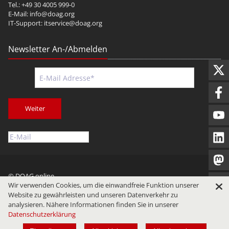
Tel.: +49 30 4005 999-0
E-Mail:
info@doag.org
IT-Support:
itservice@doag.org
Newsletter An-/Abmelden
Weiter
© DOAG online
Wir verwenden Cookies, um die einwandfreie Funktion unserer
Impressum
Datenschutz
Nutzungsbedingungen
Website zu gewährleisten und unseren Datenverkehr zu
analysieren. Nähere Informationen finden Sie in unserer
Datenschutzerklärung