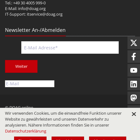
Tel.: +49 30 4005 999-0
E-Mail:
info@doag.org
IT-Support:
itservice@doag.org
Newsletter An-/Abmelden
Weiter
© DOAG online
Wir verwenden Cookies, um die einwandfreie Funktion unserer
Impressum
Datenschutz
Nutzungsbedingungen
Website zu gewährleisten und unseren Datenverkehr zu
analysieren. Nähere Informationen finden Sie in unserer
Datenschutzerklärung