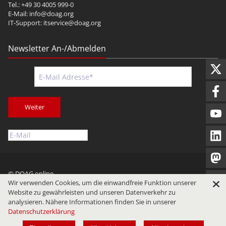
Tel.: +49 30 4005 999-0
E-Mail:
info@doag.org
IT-Support:
itservice@doag.org
Newsletter An-/Abmelden
Weiter
© DOAG online
Wir verwenden Cookies, um die einwandfreie Funktion unserer
Impressum
Datenschutz
Nutzungsbedingungen
Website zu gewährleisten und unseren Datenverkehr zu
analysieren. Nähere Informationen finden Sie in unserer
Datenschutzerklärung