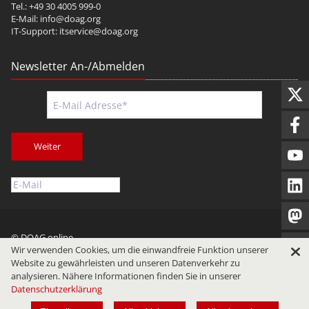
Tel.: +49 30 4005 999-0
E-Mail:
info@doag.org
IT-Support:
itservice@doag.org
Newsletter An-/Abmelden
Weiter
© DOAG online
Wir verwenden Cookies, um die einwandfreie Funktion unserer
Impressum
Datenschutz
Nutzungsbedingungen
Website zu gewährleisten und unseren Datenverkehr zu
analysieren. Nähere Informationen finden Sie in unserer
Datenschutzerklärung