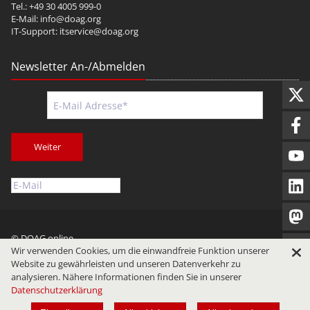
Tel.: +49 30 4005 999-0
E-Mail:
info@doag.org
IT-Support:
itservice@doag.org
Newsletter An-/Abmelden
Weiter
© DOAG online
Wir verwenden Cookies, um die einwandfreie Funktion unserer
Impressum
Datenschutz
Nutzungsbedingungen
Website zu gewährleisten und unseren Datenverkehr zu
analysieren. Nähere Informationen finden Sie in unserer
Datenschutzerklärung