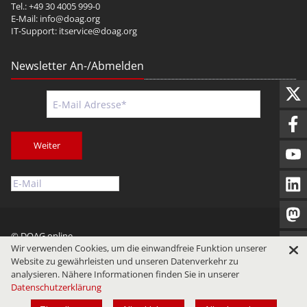
Tel.: +49 30 4005 999-0
E-Mail:
info@doag.org
IT-Support:
itservice@doag.org
Newsletter An-/Abmelden
Weiter
© DOAG online
Wir verwenden Cookies, um die einwandfreie Funktion unserer
Impressum
Datenschutz
Nutzungsbedingungen
Website zu gewährleisten und unseren Datenverkehr zu
analysieren. Nähere Informationen finden Sie in unserer
Datenschutzerklärung