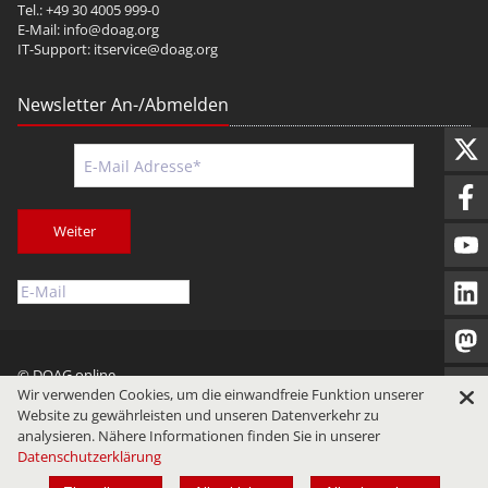
Tel.: +49 30 4005 999-0
E-Mail:
info@doag.org
IT-Support:
itservice@doag.org
Newsletter An-/Abmelden
Weiter
© DOAG online
Wir verwenden Cookies, um die einwandfreie Funktion unserer
Impressum
Datenschutz
Nutzungsbedingungen
Website zu gewährleisten und unseren Datenverkehr zu
analysieren. Nähere Informationen finden Sie in unserer
Datenschutzerklärung