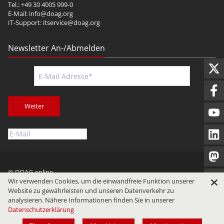
Tel.: +49 30 4005 999-0
E-Mail:
info@doag.org
IT-Support:
itservice@doag.org
Newsletter An-/Abmelden
Weiter
© DOAG online
Wir verwenden Cookies, um die einwandfreie Funktion unserer
Impressum
Datenschutz
Nutzungsbedingungen
Website zu gewährleisten und unseren Datenverkehr zu
analysieren. Nähere Informationen finden Sie in unserer
Datenschutzerklärung