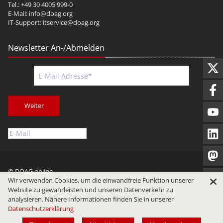
Tel.: +49 30 4005 999-0
E-Mail:
info@doag.org
IT-Support:
itservice@doag.org
Newsletter An-/Abmelden
Weiter
© DOAG online
Wir verwenden Cookies, um die einwandfreie Funktion unserer
Impressum
Datenschutz
Nutzungsbedingungen
Website zu gewährleisten und unseren Datenverkehr zu
analysieren. Nähere Informationen finden Sie in unserer
Datenschutzerklärung