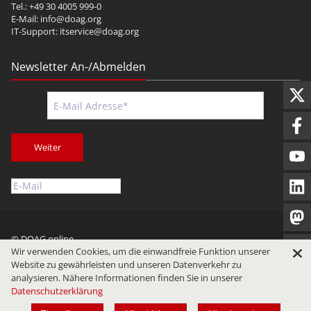
Tel.: +49 30 4005 999-0
E-Mail:
info@doag.org
IT-Support:
itservice@doag.org
Newsletter An-/Abmelden
Weiter
© DOAG online
Wir verwenden Cookies, um die einwandfreie Funktion unserer
Impressum
Datenschutz
Nutzungsbedingungen
Website zu gewährleisten und unseren Datenverkehr zu
analysieren. Nähere Informationen finden Sie in unserer
Datenschutzerklärung