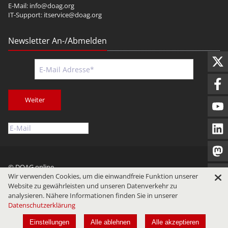
E-Mail:
info@doag.org
IT-Support:
itservice@doag.org
Newsletter An-/Abmelden
Weiter
© DOAG online
Wir verwenden Cookies, um die einwandfreie Funktion unserer
Impressum
Datenschutz
Nutzungsbedingungen
Website zu gewährleisten und unseren Datenverkehr zu
analysieren. Nähere Informationen finden Sie in unserer
Datenschutzerklärung
Einstellungen
Alle ablehnen
Alle akzeptieren