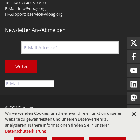
Tel.: +49 30 4005 999-0
E-Mail:
info@doag.org
IT-Support:
itservice@doag.org
Newsletter An-/Abmelden
Weiter
© DOAG online
Wir verwenden Cookies, um die einwandfreie Funktion unserer
Impressum
Datenschutz
Nutzungsbedingungen
Website zu gewährleisten und unseren Datenverkehr zu
analysieren. Nähere Informationen finden Sie in unserer
Datenschutzerklärung