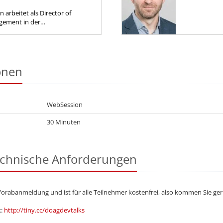
arbeitet als Director of
gement in der
klung bei Oracle. Mit seinem
er sich um alle Oracle
.
onen
WebSession
30 Minuten
echnische Anforderungen
Vorabanmeldung und ist für alle Teilnehmer kostenfrei, also kommen Sie ge
k:
http://tiny.cc/doagdevtalks