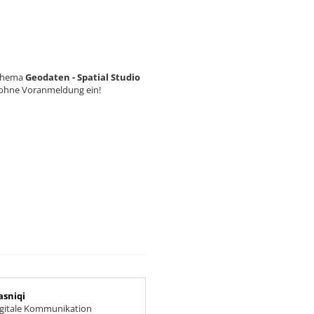
das Thema
Geodaten - Spatial Studio
 ohne Voranmeldung ein!
asniqi
 Digitale Kommunikation