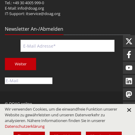
Tel.: +49 30 4005 999-0
E-Mail:
info@doag.org
IT-Support:
itservice@doag.org
Newsletter An-/Abmelden
Weiter
© DOAG online
Wir verwenden Cookies, um die einwandfreie Funktion unserer
Impressum
Datenschutz
Nutzungsbedingungen
Website zu gewährleisten und unseren Datenverkehr zu
analysieren. Nähere Informationen finden Sie in unserer
Datenschutzerklärung