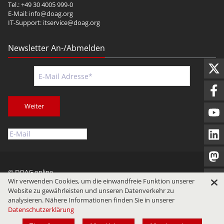
Tel.: +49 30 4005 999-0
E-Mail:
info@doag.org
IT-Support:
itservice@doag.org
Newsletter An-/Abmelden
Weiter
© DOAG online
Wir verwenden Cookies, um die einwandfreie Funktion unserer
Impressum
Datenschutz
Nutzungsbedingungen
Website zu gewährleisten und unseren Datenverkehr zu
analysieren. Nähere Informationen finden Sie in unserer
Datenschutzerklärung