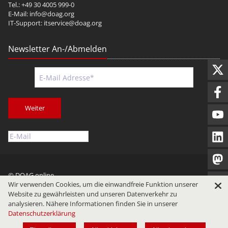
Tel.: +49 30 4005 999-0
E-Mail:
info@doag.org
IT-Support:
itservice@doag.org
Newsletter An-/Abmelden
Weiter
© DOAG online
Wir verwenden Cookies, um die einwandfreie Funktion unserer
Impressum
Datenschutz
Nutzungsbedingungen
Website zu gewährleisten und unseren Datenverkehr zu
analysieren. Nähere Informationen finden Sie in unserer
Datenschutzerklärung