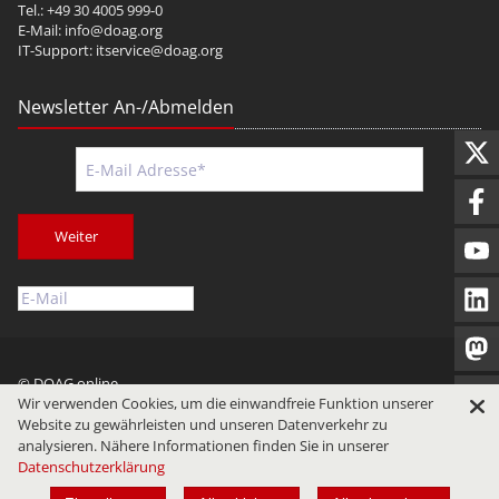
Tel.: +49 30 4005 999-0
E-Mail:
info@doag.org
IT-Support:
itservice@doag.org
Newsletter An-/Abmelden
Weiter
© DOAG online
Wir verwenden Cookies, um die einwandfreie Funktion unserer
Impressum
Datenschutz
Nutzungsbedingungen
Website zu gewährleisten und unseren Datenverkehr zu
analysieren. Nähere Informationen finden Sie in unserer
Datenschutzerklärung