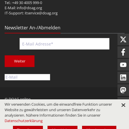
Tel.: +49 30 4005 999-0
E-Mail:
info@doag.org
IT-Support:
itservice@doag.org
Newsletter An-/Abmelden
Weiter
© DOAG online
Wir verwenden Cookies, um die einwandfreie Funktion unserer
Impressum
Datenschutz
Nutzungsbedingungen
Website zu gewährleisten und unseren Datenverkehr zu
analysieren. Nähere Informationen finden Sie in unserer
Datenschutzerklärung