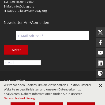
Tel.: +49 30 4005 999-0
E-Mail:
info@doag.org
IT-Support:
itservice@doag.org
Newsletter An-/Abmelden
Weiter
© DOAG online
Wir verwenden Cookies, um die einwandfreie Funktion unserer
Impressum
Datenschutz
Nutzungsbedingungen
Website zu gewährleisten und unseren Datenverkehr zu
analysieren. Nähere Informationen finden Sie in unserer
Datenschutzerklärung