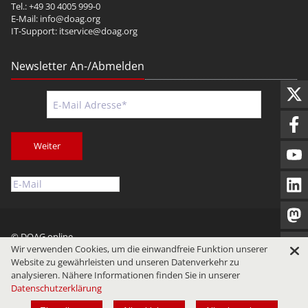
Tel.: +49 30 4005 999-0
E-Mail:
info@doag.org
IT-Support:
itservice@doag.org
Newsletter An-/Abmelden
Weiter
© DOAG online
Wir verwenden Cookies, um die einwandfreie Funktion unserer
Impressum
Datenschutz
Nutzungsbedingungen
Website zu gewährleisten und unseren Datenverkehr zu
analysieren. Nähere Informationen finden Sie in unserer
Datenschutzerklärung