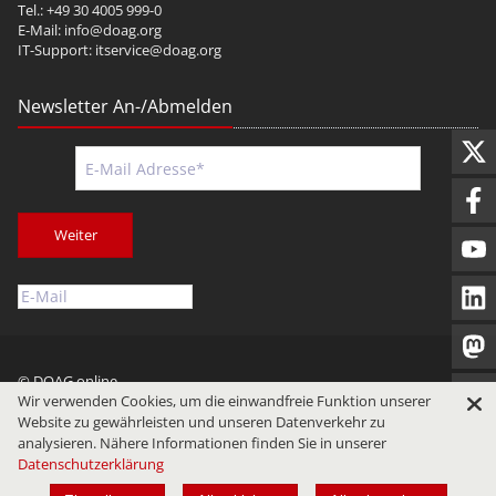
Tel.: +49 30 4005 999-0
E-Mail:
info@doag.org
IT-Support:
itservice@doag.org
Newsletter An-/Abmelden
Weiter
© DOAG online
Wir verwenden Cookies, um die einwandfreie Funktion unserer
Impressum
Datenschutz
Nutzungsbedingungen
Website zu gewährleisten und unseren Datenverkehr zu
analysieren. Nähere Informationen finden Sie in unserer
Datenschutzerklärung