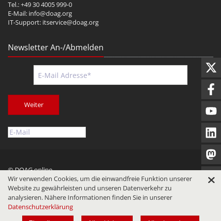
Tel.: +49 30 4005 999-0
E-Mail:
info@doag.org
IT-Support:
itservice@doag.org
Newsletter An-/Abmelden
Weiter
© DOAG online
Wir verwenden Cookies, um die einwandfreie Funktion unserer
Impressum
Datenschutz
Nutzungsbedingungen
Website zu gewährleisten und unseren Datenverkehr zu
analysieren. Nähere Informationen finden Sie in unserer
Datenschutzerklärung