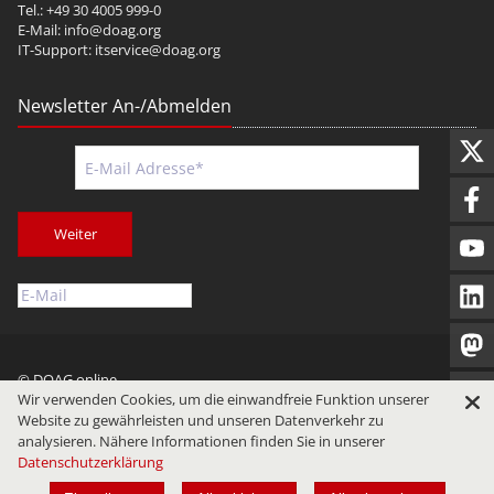
Tel.: +49 30 4005 999-0
E-Mail:
info@doag.org
IT-Support:
itservice@doag.org
Newsletter An-/Abmelden
Weiter
© DOAG online
Wir verwenden Cookies, um die einwandfreie Funktion unserer
Impressum
Datenschutz
Nutzungsbedingungen
Website zu gewährleisten und unseren Datenverkehr zu
analysieren. Nähere Informationen finden Sie in unserer
Datenschutzerklärung