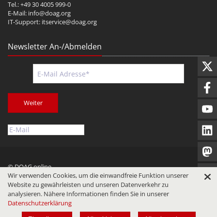
Tel.: +49 30 4005 999-0
E-Mail:
info@doag.org
IT-Support:
itservice@doag.org
Newsletter An-/Abmelden
Weiter
© DOAG online
Wir verwenden Cookies, um die einwandfreie Funktion unserer
Impressum
Datenschutz
Nutzungsbedingungen
Website zu gewährleisten und unseren Datenverkehr zu
analysieren. Nähere Informationen finden Sie in unserer
Datenschutzerklärung