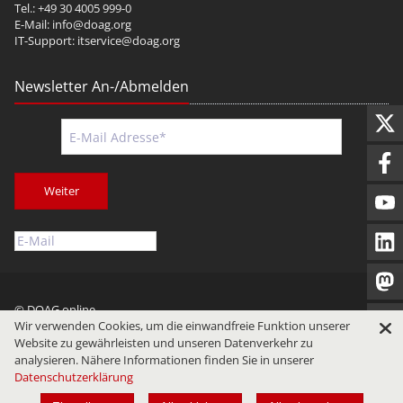
Tel.: +49 30 4005 999-0
E-Mail:
info@doag.org
IT-Support:
itservice@doag.org
Newsletter An-/Abmelden
Weiter
© DOAG online
Wir verwenden Cookies, um die einwandfreie Funktion unserer
Impressum
Datenschutz
Nutzungsbedingungen
Website zu gewährleisten und unseren Datenverkehr zu
analysieren. Nähere Informationen finden Sie in unserer
Datenschutzerklärung