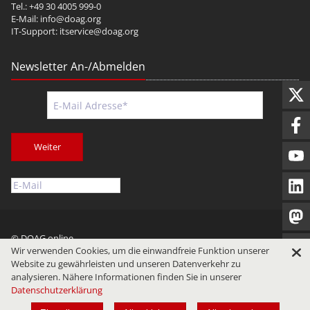
Tel.: +49 30 4005 999-0
E-Mail:
info@doag.org
IT-Support:
itservice@doag.org
Newsletter An-/Abmelden
Weiter
© DOAG online
Wir verwenden Cookies, um die einwandfreie Funktion unserer
Impressum
Datenschutz
Nutzungsbedingungen
Website zu gewährleisten und unseren Datenverkehr zu
analysieren. Nähere Informationen finden Sie in unserer
Datenschutzerklärung