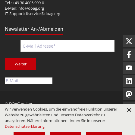
Tel.: +49 30 4005 999-0
E-Mail:
info@doag.org
IT-Support:
itservice@doag.org
Newsletter An-/Abmelden
Weiter
© DOAG online
Wir verwenden Cookies, um die einwandfreie Funktion unserer
Impressum
Datenschutz
Nutzungsbedingungen
Website zu gewährleisten und unseren Datenverkehr zu
analysieren. Nähere Informationen finden Sie in unserer
Datenschutzerklärung