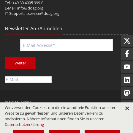
Tel.: +49 30 4005 999-0
E-Mail:
info@doag.org
IT-Support:
itservice@doag.org
Newsletter An-/Abmelden
Weiter
© DOAG online
Wir verwenden Cookies, um die einwandfreie Funktion unserer
Impressum
Datenschutz
Nutzungsbedingungen
Website zu gewährleisten und unseren Datenverkehr zu
analysieren. Nähere Informationen finden Sie in unserer
Datenschutzerklärung