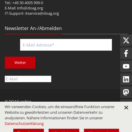
Tel.: +49 30 4005 999-0
E-Mail:
info@doag.org
IT-Support:
itservice@doag.org
Newsletter An-/Abmelden
Weiter
© DOAG online
Wir verwenden Cookies, um die einwandfreie Funktion unserer
Impressum
Datenschutz
Nutzungsbedingungen
Website zu gewährleisten und unseren Datenverkehr zu
analysieren. Nähere Informationen finden Sie in unserer
Datenschutzerklärung