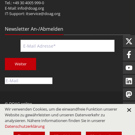
Tel.: +49 30 4005 999-0
E-Mail:
info@doag.org
IT-Support:
itservice@doag.org
Newsletter An-/Abmelden
Weiter
© DOAG online
Wir verwenden Cookies, um die einwandfreie Funktion unserer
Impressum
Datenschutz
Nutzungsbedingungen
Website zu gewährleisten und unseren Datenverkehr zu
analysieren. Nähere Informationen finden Sie in unserer
Datenschutzerklärung