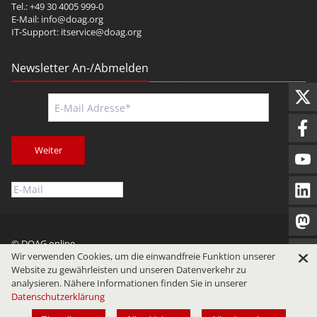
Tel.: +49 30 4005 999-0
E-Mail:
info@doag.org
IT-Support:
itservice@doag.org
Newsletter An-/Abmelden
Weiter
© DOAG online
Wir verwenden Cookies, um die einwandfreie Funktion unserer
Impressum
Datenschutz
Nutzungsbedingungen
Website zu gewährleisten und unseren Datenverkehr zu
analysieren. Nähere Informationen finden Sie in unserer
Datenschutzerklärung