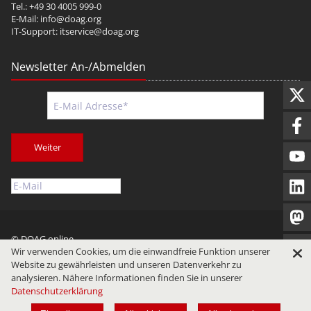
Tel.: +49 30 4005 999-0
E-Mail:
info@doag.org
IT-Support:
itservice@doag.org
Newsletter An-/Abmelden
Weiter
© DOAG online
Wir verwenden Cookies, um die einwandfreie Funktion unserer
Impressum
Datenschutz
Nutzungsbedingungen
Website zu gewährleisten und unseren Datenverkehr zu
analysieren. Nähere Informationen finden Sie in unserer
Datenschutzerklärung