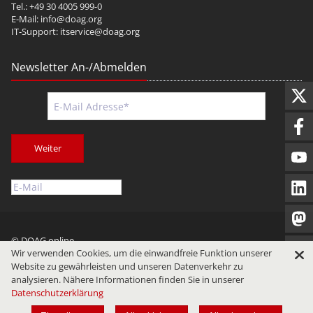
Tel.: +49 30 4005 999-0
E-Mail:
info@doag.org
IT-Support:
itservice@doag.org
Newsletter An-/Abmelden
Weiter
© DOAG online
Wir verwenden Cookies, um die einwandfreie Funktion unserer
Impressum
Datenschutz
Nutzungsbedingungen
Website zu gewährleisten und unseren Datenverkehr zu
analysieren. Nähere Informationen finden Sie in unserer
Datenschutzerklärung